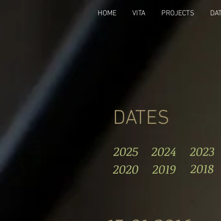
HOME
VITA
PROJECTS
DA
DATES
2025
2024
2023
2018
2020
2019