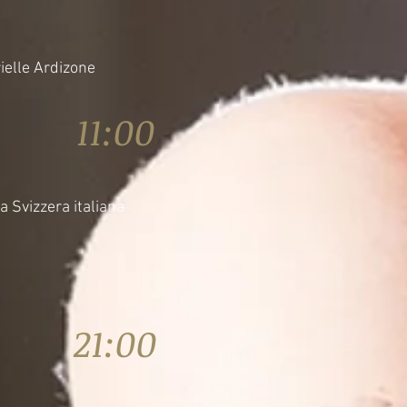
rielle Ardizone
6 11:00
 Svizzera italiana
6 21:00