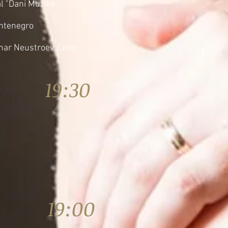
l "Dani Muzike"
ontenegro
nar Neustroev, Cello
6 19:30
16 19:00