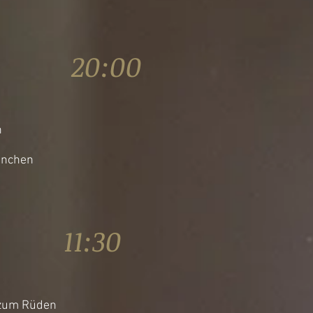
16 20:00
n
ünchen
6 11:30
 zum Rüden