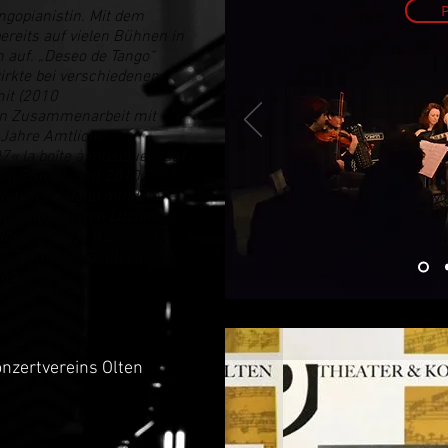
P
angopianistin. Mit dem
bereits auf vielen Bühnen in
h auf. „Deseo de Tango“
irkte bei verschiedenen
it (2010
in Zusammenarbeit mit
 Jahre Amtliche
« la boîte à musique » auf
n TSR 1). Seit 2010
 und im Ausland mit dem
nd Komponisten Luciano
ionen "Tango Azul" und
uf Tournee in Deutschland,
nd.
onzertvereins Olten