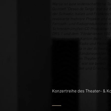
Marija ist eine leidenschaftliche T
Quintett "Deseo de Tango" trat sie 
der Schweiz, Italien und Frankreic
realisierte mehrere Projekte und w
Fernseh- und Radioproduktionen m
Schreckmümpfeli–CD Produktion 
DRS 1 und dem "Förderverein 100
Vermessung im Kanton Bern"; 2007
Westschweizer Radio und Fernsehe
konzertiert Marija in der Schweiz
argentinischen Bandoneonisten u
Jungman. Mit den Theater-Produkt
“Estación Tango” war sie bereits a
Holland, Schweden und Griechenla
Konzertreihe des Theater- & K